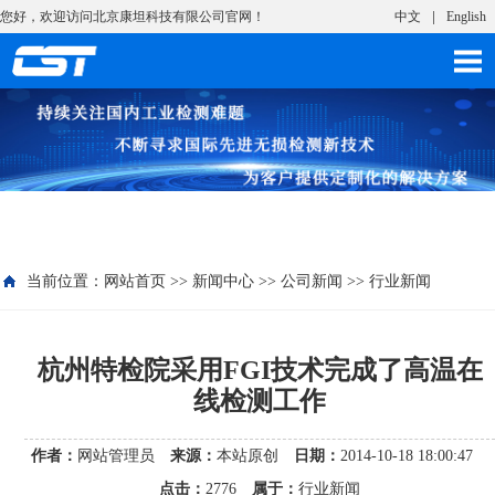
您好，欢迎访问北京康坦科技有限公司官网！
中文
English
当前位置：
网站首页
>>
新闻中心
>>
公司新闻
>>
行业新闻
杭州特检院采用FGI技术完成了高温在
线检测工作
作者：
网站管理员
来源：
本站原创
日期：
2014-10-18 18:00:47
点击：
2776
属于：
行业新闻