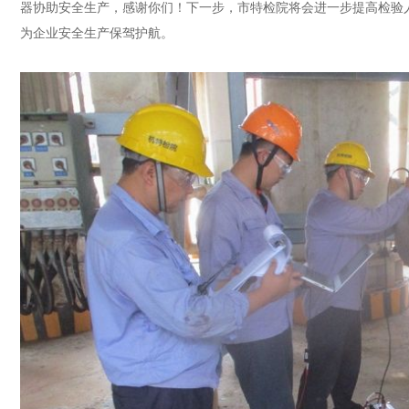
器协助安全生产，感谢你们！下一步，市特检院将会进一步提高检验
为企业安全生产保驾护航。