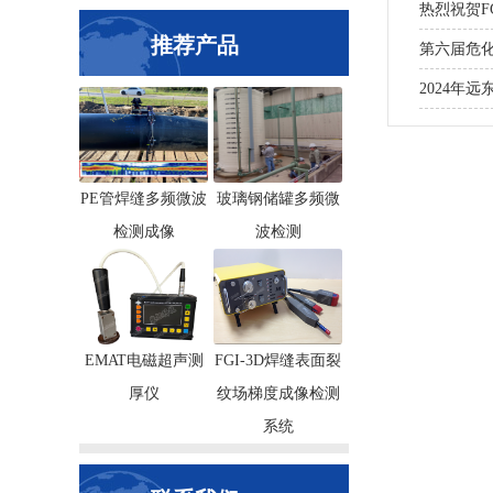
热烈祝贺F
推荐产品
第六届危化
2024年
PE管焊缝多频微波
玻璃钢储罐多频微
检测成像
波检测
EMAT电磁超声测
FGI-3D焊缝表面裂
厚仪
纹场梯度成像检测
系统