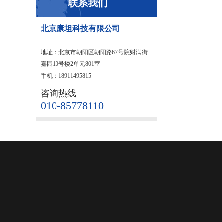
联系我们
北京康坦科技有限公司
地址：北京市朝阳区朝阳路67号院财满街
嘉园10号楼2单元801室
手机：18911495815
咨询热线
010-85778110