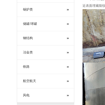
近表面埋藏裂
锅炉类
储罐/球罐
钢结构
冶金类
铁路
航空航天
风电