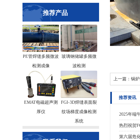
推荐产品
PE管焊缝多频微波
玻璃钢储罐多频微
检测成像
波检测
上一篇：
锅炉
推荐资讯
EMAT电磁超声测
FGI-3D焊缝表面裂
厚仪
纹场梯度成像检测
2025年
系统
热烈祝贺F
第六届危化